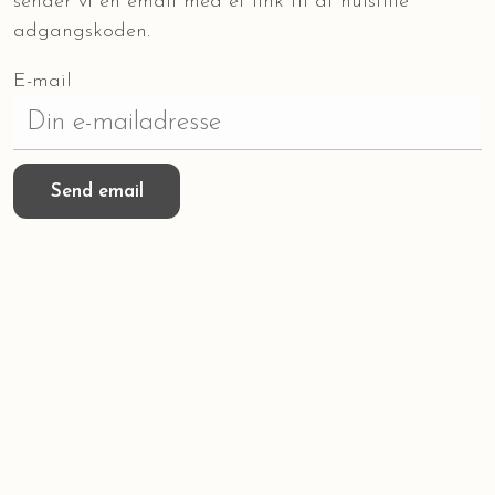
sender vi en email med et link til at nulstille
adgangskoden.
E-mail
Send email