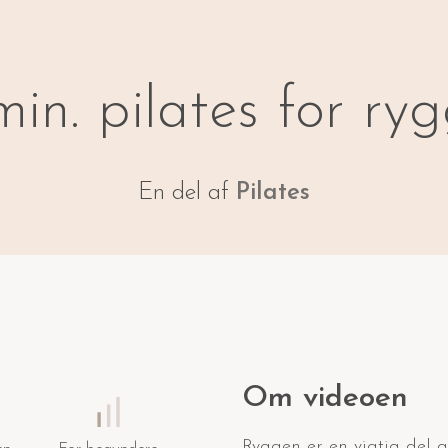
min. pilates for ry
En del af
Pilates
Om videoen
Ryggen er en vigtig del a