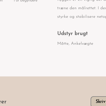
en
For begyndere
træne den målrettet. I de
styrke og stabilisere net
Udstyr brugt
Måtte
,
Ankelvægte
er
Skri