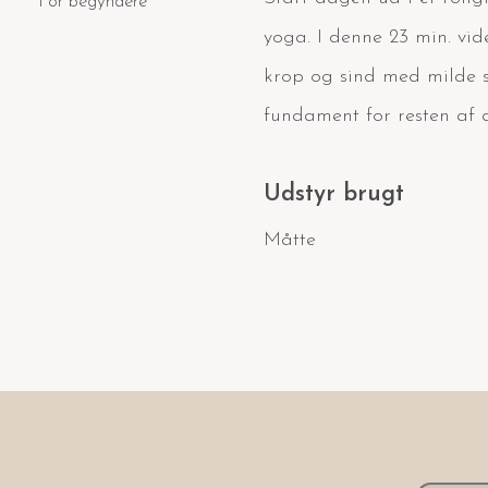
For begyndere
yoga. I denne 23 min. vid
krop og sind med milde s
fundament for resten af 
Udstyr brugt
Måtte