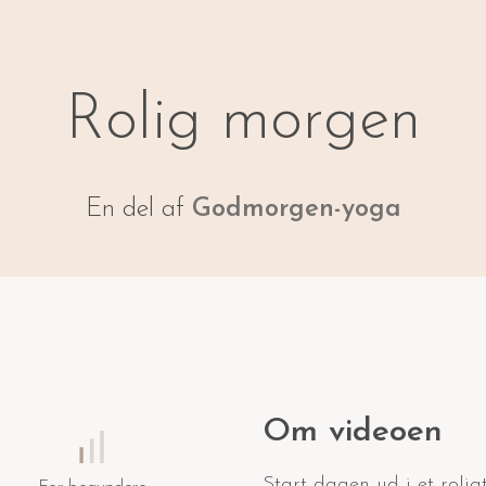
Rolig morgen
En del af
Godmorgen-yoga
Om videoen
Start dagen ud i et roli