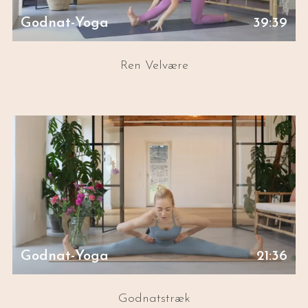
Godnat-Yoga
39:39
Ren Velvære
Godnat-Yoga
21:36
Godnatstræk