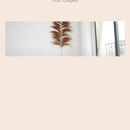
Slip Dagen
Godnat-Yoga
21:29
Tak For I Dag