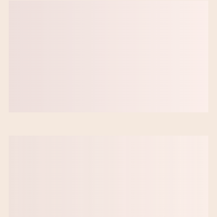
Gratis først
Nyeste
Mest populære
A → Å
Varighed