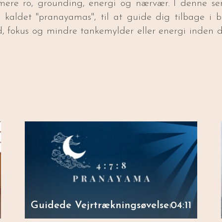
re ro, grounding, energi og nærvær. I denne ser
så kaldet "pranayamas", til at guide dig tilbage i
d, fokus og mindre tankemylder eller energi inden d
Guidede Vejrtrækningsøvelser
04:11