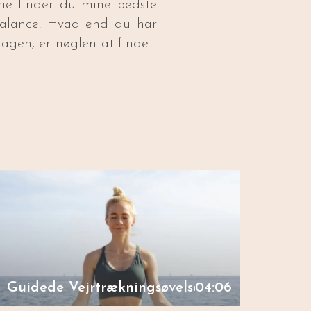
ie finder du mine bedste
 balance. Hvad end du har
agen, er nøglen at finde i
Guidede Vejrtrækningsøvelser
04:06