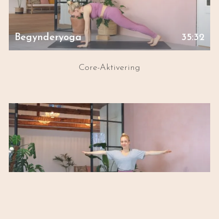
Begynder­yoga
35:32
Core-Aktivering
Begynder­yoga
31:56