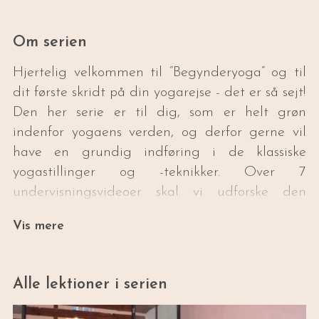
Om serien
Hjertelig velkommen til “Begynderyoga” og til
dit første skridt på din yogarejse - det er så sejt!
Den her serie er til dig, som er helt grøn
indenfor yogaens verden, og derfor gerne vil
have en grundig indføring i de klassiske
yogastillinger og -teknikker. Over 7
undervisningsvideoer skal vi udforske den
klassiske Hatha/Vinyasa-stilart, som er en
Vis mere
blanding af statiske stillinger, dynamiske,
flydende flows, vejrtrækningsøvelser og dyb
afspænding (savasana). Serien er tiltænkt
Alle lektioner i serien
således, at du starter med video 1, bruger den
2-3 gange, derefter bevæger dig videre til