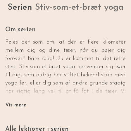
Serien
Stiv-som-et-bræt yoga
Om serien
Føles det som om, at der er flere kilometer
mellem dig og dine tæer, når du bøjer dig
forover? Bare rolig! Du er kommet til det rette
sted. Stiv-som-et-bræt yoga henvender sig især
til dig, som aldrig har stiftet bekendtskab med
yoga før, eller dig som af andre grunde stadig
har rigtig lang vej til at få fat i de tæer. Vi
bevæger os primært i de klassiske yogastillinger
Vis mere
som både styrker og afspænder kroppen og
sindet.
Alle lektioner i serien