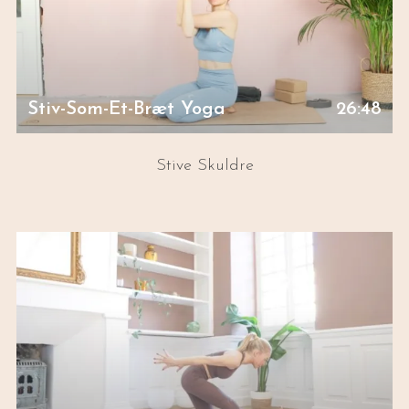
Stiv-Som-Et-Bræt Yoga
26:48
Stive Skuldre