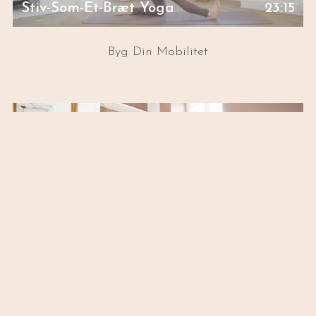
Stiv-Som-Et-Bræt Yoga
23:15
Byg Din Mobilitet
Stiv-Som-Et-Bræt Yoga
19:22
Yoga Til Den Stive Krop