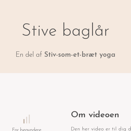
Stive baglår
En del af
Stiv-som-et-bræt yoga
Om videoen
Den her video er til dig 
For begyndere