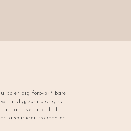
u bøjer dig forover? Bare
sær til dig, som aldrig har
ig lang vej til at få fat i
er og afspænder kroppen og