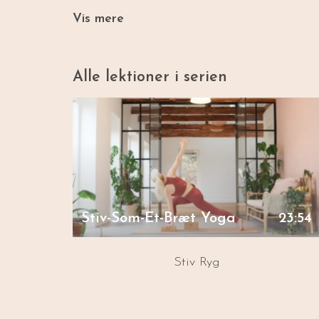
Vis mere
Alle lektioner i serien
Stiv-Som-Et-Bræt Yoga
23:54
Stiv Ryg