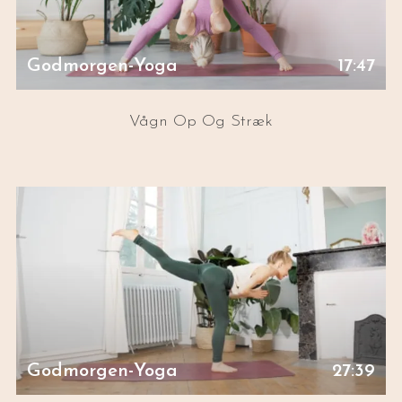
Godmorgen-Yoga
17:47
Vågn Op Og Stræk
Godmorgen-Yoga
27:39