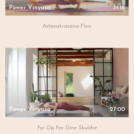
Power Vinyasa
31:16
Astavakrasana-Flow
Power Vinyasa
27:00
Fyr Op For Dine Skuldre