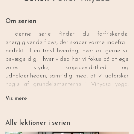
Om serien
I denne serie finder du forfriskende,
energigivende flows, der skaber varme indefra -
perfekt til en travl hverdag, hvor du gerne vil
bevæge dig. I hver video har vi fokus på at øge
vores styrke, kropsbevidsthed og
udholdenheden, samtidig med, at vi udforsker
nogle af grundelementerne i Vinyasa yoga.
Alle videoer har en varighed på ca. 20-25
Vis mere
minutter, og er tiltænkt dig der er begynder
eller moderat øvet.
Alle lektioner i serien