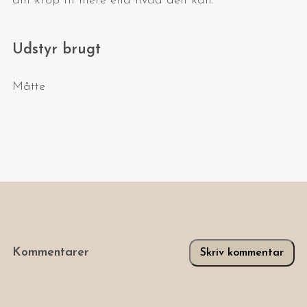
din krop til mere end hvad den kan.
Udstyr brugt
Måtte
Kommentarer
Skriv kommentar