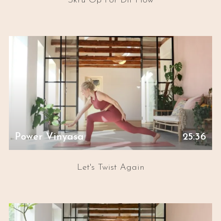
Skru Op For Dit Flow
Power Vinyasa
25:36
Let's Twist Again