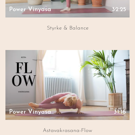
Power Vinyasa
32:25
Styrke & Balance
Power Vinyasa
31:16
Astavakrasana-Flow