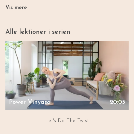
Alle videoer har en varighed på ca. 20-25
Vis mere
minutter, og er tiltænkt dig der er begynder
eller moderat øvet.
Alle lektioner i serien
Power Vinyasa
20:05
Let's Do The Twist