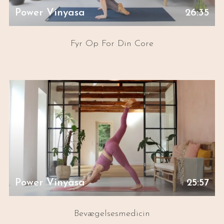
Power Vinyasa
26:35
Fyr Op For Din Core
Power Vinyasa
25:57
Bevægelsesmedicin