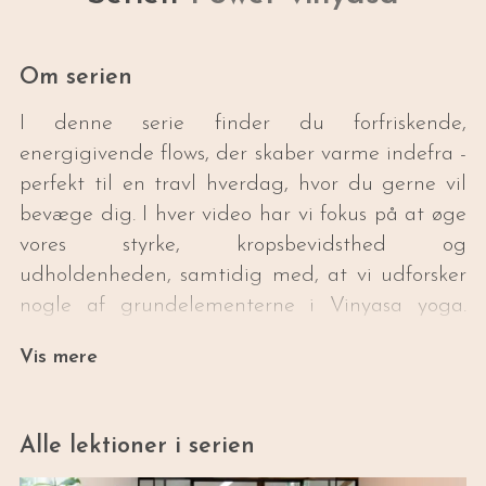
Om serien
I denne serie finder du forfriskende,
energigivende flows, der skaber varme indefra -
perfekt til en travl hverdag, hvor du gerne vil
bevæge dig. I hver video har vi fokus på at øge
vores styrke, kropsbevidsthed og
udholdenheden, samtidig med, at vi udforsker
nogle af grundelementerne i Vinyasa yoga.
Alle videoer har en varighed på ca. 20-25
Vis mere
minutter, og er tiltænkt dig der er begynder
eller moderat øvet.
Alle lektioner i serien