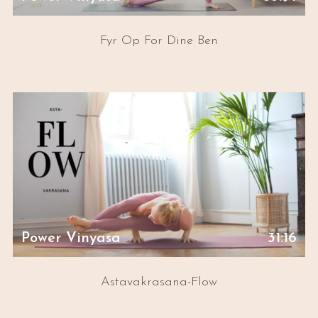
Fyr Op For Dine Ben
Power Vinyasa
31:16
Astavakrasana-Flow