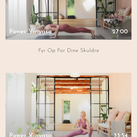
Power Vinyasa
27:00
Fyr Op For Dine Skuldre
Power Vinyasa
33:54