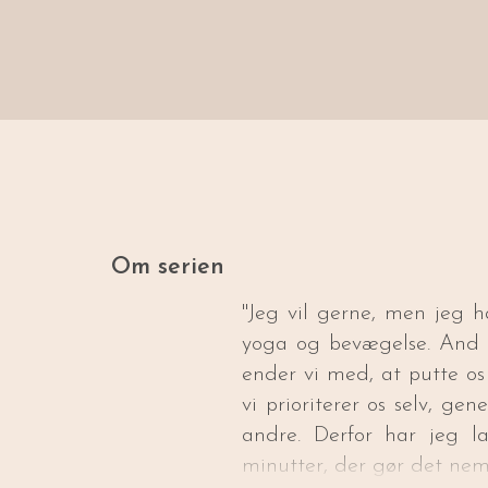
Om serien
"Jeg vil gerne, men jeg h
yoga og bevægelse. And I
ender vi med, at putte os
vi prioriterer os selv, ge
andre. Derfor har jeg l
minutter, der gør det nem