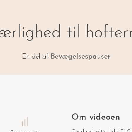
ærlighed til hofter
En del af
Bevægelsespauser
Om videoen
Giv dine hofter lidt "TL