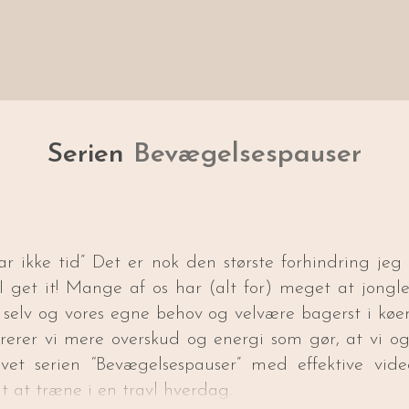
Serien
Bevægelsespauser
ar ikke tid” Det er nok den største forhindring jeg
 get it! Mange af os har (alt for) meget at jongl
 selv og vores egne behov og velvære bagerst i kø
nererer vi mere overskud og energi som gør, at vi o
avet serien “Bevægelsespauser” med effektive vi
t at træne i en travl hverdag.