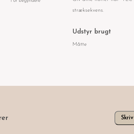
For begyndere
stræksekvens.
Udstyr brugt
Måtte
er
Skri