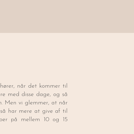
 hører, når det kommer til
ere med disse dage, og så
en. Men vi glemmer, at når
gså har mere at give af til
deoer på mellem 10 og 15