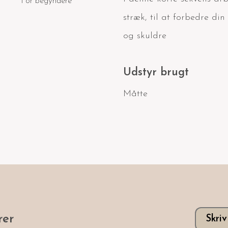
For begyndere
stræk, til at forbedre d
og skuldre
Udstyr brugt
Måtte
er
Skri