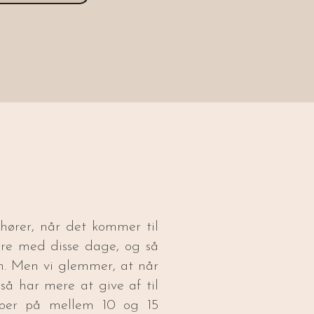
 hører, når det kommer til
ere med disse dage, og så
en. Men vi glemmer, at når
gså har mere at give af til
deoer på mellem 10 og 15