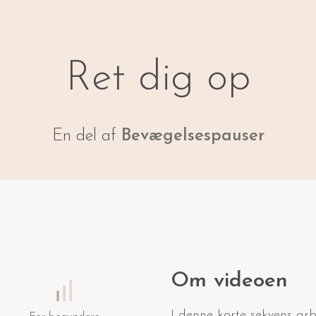
Ret dig op
En del af
Bevægelsespauser
Om videoen
I denne korte sekvens arb