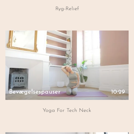
Ryg-Relief
Bevægelsespauser
10:29
Yoga For Tech Neck