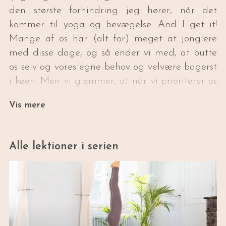
den største forhindring jeg hører, når det
kommer til yoga og bevægelse. And I get it!
Mange af os har (alt for) meget at jonglere
med disse dage, og så ender vi med, at putte
os selv og vores egne behov og velvære bagerst
i køen. Men vi glemmer, at når vi prioriterer os
selv, genererer vi mere overskud og energi som
Vis mere
gør, at vi også har mere at give af til andre.
Derfor har jeg lavet serien “Bevægelsespauser”
med effektive videoer på mellem 10 og 15
Alle lektioner i serien
minutter, der gør det nemt at træne i en travl
hverdag.