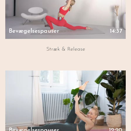
Bevægelsespauser
14:37
Stræk & Release
Bevægelsespauser
12:20