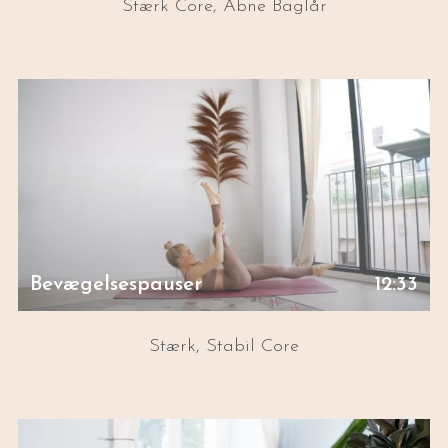
Stærk Core, Åbne Baglår
Bevægelsespauser
12:33
Stærk, Stabil Core