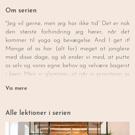
Om serien
"Jeg vil gerne, men jeg har ikke tid” Det er nok
den største forhindring jeg hører, når det
kommer til yoga og bevægelse. And I get it!
Mange af os har (alt for) meget at jonglere
med disse dage, og så ender vi med, at putte
os selv og vores egne behov og velvære bagerst
i køen. Men vi glemmer, at når vi prioriterer os
selv, genererer vi mere overskud og energi som
Vis mere
gør, at vi også har mere at give af til andre.
Derfor har jeg lavet serien “Bevægelsespauser”
med effektive videoer på mellem 10 og 15
Alle lektioner i serien
minutter, der gør det nemt at træne i en travl
hverdag.