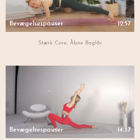
Bevægelsespauser
12:57
Stærk Core, Åbne Baglår
Bevægelsespauser
14:37