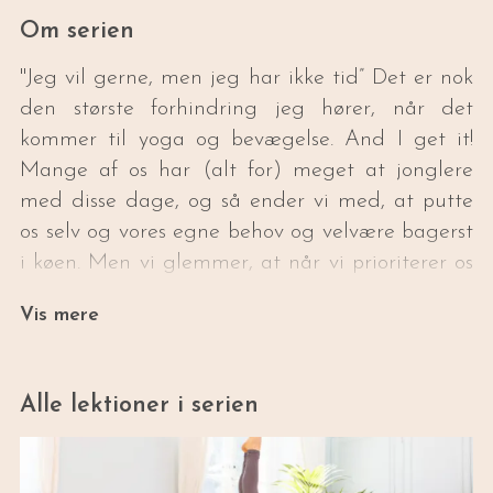
Om serien
"Jeg vil gerne, men jeg har ikke tid” Det er nok
den største forhindring jeg hører, når det
kommer til yoga og bevægelse. And I get it!
Mange af os har (alt for) meget at jonglere
med disse dage, og så ender vi med, at putte
os selv og vores egne behov og velvære bagerst
i køen. Men vi glemmer, at når vi prioriterer os
selv, genererer vi mere overskud og energi som
Vis mere
gør, at vi også har mere at give af til andre.
Derfor har jeg lavet serien “Bevægelsespauser”
med effektive videoer på mellem 10 og 15
Alle lektioner i serien
minutter, der gør det nemt at træne i en travl
hverdag.