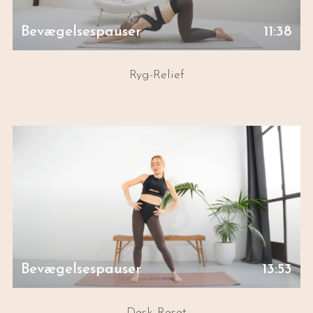
Bevægelsespauser
11:38
Ryg-Relief
Bevægelsespauser
13:53
Desk Reset