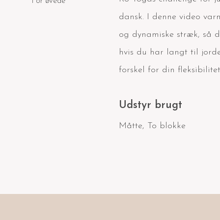
For øvede
dansk. I denne video var
og dynamiske stræk, så d
hvis du har langt til jor
forskel for din fleksibilitet
Udstyr brugt
Måtte
,
To blokke