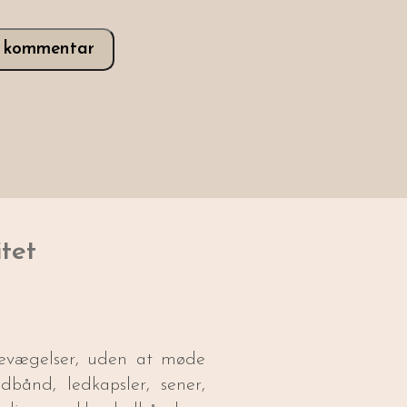
v kommentar
itet
 bevægelser, uden at møde
bånd, ledkapsler, sener,