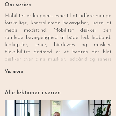
Om serien
Mobilitet er kroppens evne til at udføre mange
forskellige, kontrollerede bevægelser, uden at
møde modstand. Mobilitet dækker den
samlede bevægelighed af både led, ledbånd,
ledkapsler, sener, bindevæv og muskler.
Fleksibilitet derimod er et begreb der blot
dækker over dine muskler, ledbånd og seners
evne til midlertidigt at strække sig. Med andre
Vis mere
ord, så er fleksibilitet en del af mobiliteten, og
mobilitet er et paraplybetegnelse, som omfatter
fleksibilitet, men også styrke, koordination og
Alle lektioner i serien
kropsbevidsthed.
I denne serie arbejder vi med at realisere din
krops fulde potentiale, ved at forbedre