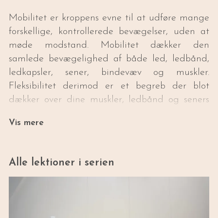
Mobilitet er kroppens evne til at udføre mange
forskellige, kontrollerede bevægelser, uden at
møde modstand. Mobilitet dækker den
samlede bevægelighed af både led, ledbånd,
ledkapsler, sener, bindevæv og muskler.
Fleksibilitet derimod er et begreb der blot
dækker over dine muskler, ledbånd og seners
evne til midlertidigt at strække sig. Med andre
Vis mere
ord, så er fleksibilitet en del af mobiliteten, og
mobilitet er et paraplybetegnelse, som omfatter
fleksibilitet, men også styrke, koordination og
Alle lektioner i serien
kropsbevidsthed.
I denne serie arbejder vi med at realisere din
krops fulde potentiale, ved at forbedre
mobiliteten og fleksibiliteten i dine led, muskler