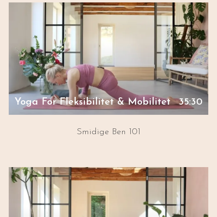
selv, men respekter altid din krops grænser. Øv
dig i at lytte til kroppen og i at mærke efter,
hvad der føles godt.
Yoga For Fleksibilitet & Mobilitet
35:30
Smidige Ben 101