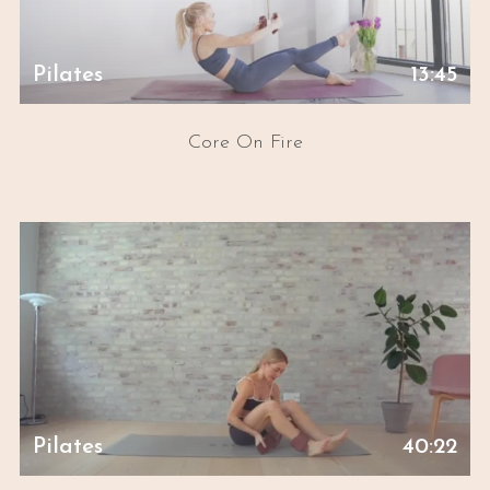
Pilates
13:45
Core On Fire
Pilates
40:22