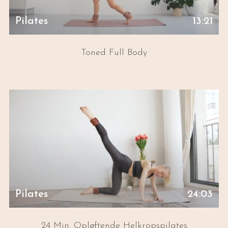
Pilates
13:21
Toned Full Body
Pilates
24:03
24 Min. Opløftende Helkropspilates