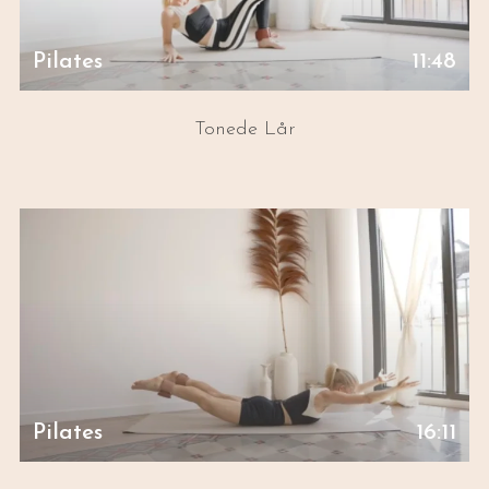
Pilates
11:48
Tonede Lår
Pilates
16:11