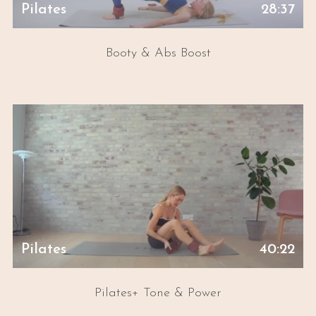
Pilates
28:37
Booty & Abs Boost
Pilates
40:22
Pilates+ Tone & Power