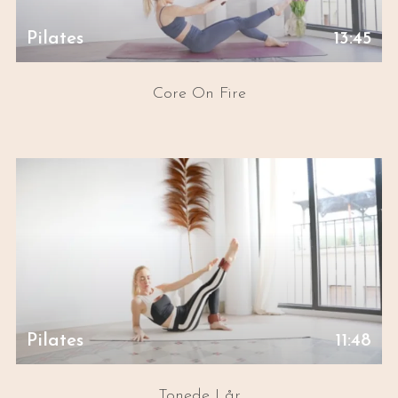
Pilates
13:45
Core On Fire
Pilates
11:48
Tonede Lår