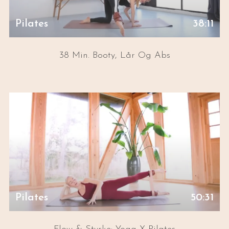
Pilates
38:11
38 Min. Booty, Lår Og Abs
Pilates
50:31