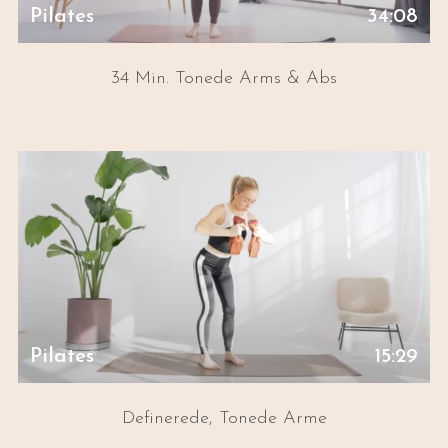
Pilates
34:08
34 Min. Tonede Arms & Abs
Pilates
15:29
Definerede, Tonede Arme