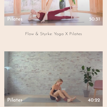
Pilates
50:31
Flow & Styrke: Yoga X Pilates
Pilates
40:22