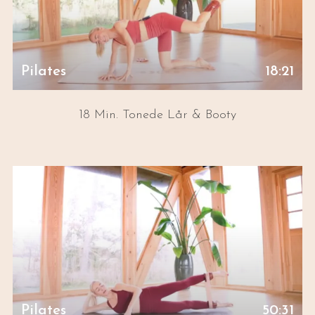
Pilates
18:21
18 Min. Tonede Lår & Booty
Pilates
50:31