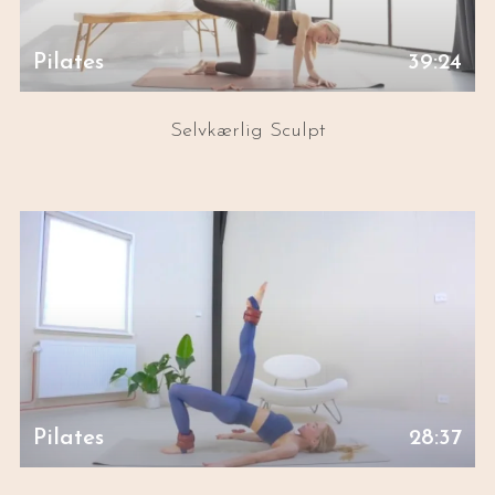
Pilates
39:24
Selvkærlig Sculpt
Pilates
28:37