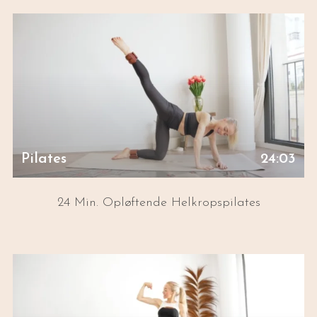
Pilates
24:03
24 Min. Opløftende Helkropspilates