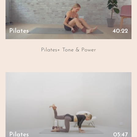
Pilates
40:22
Pilates+ Tone & Power
Pilates
05:47