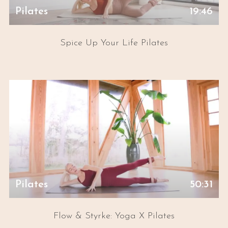
Pilates
19:46
Spice Up Your Life Pilates
Pilates
50:31
Flow & Styrke: Yoga X Pilates