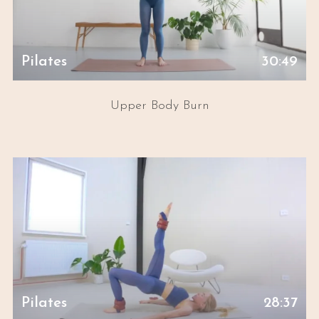
Pilates
30:49
Upper Body Burn
Pilates
28:37