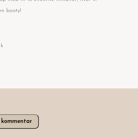
en booty!
ik
v kommentar