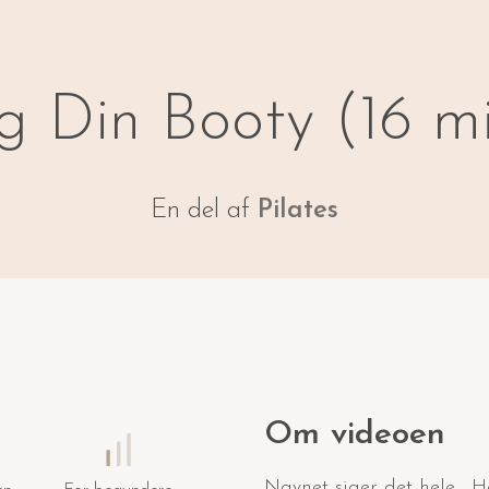
g Din Booty (16 mi
En del af
Pilates
Om videoen
Navnet siger det hele... H