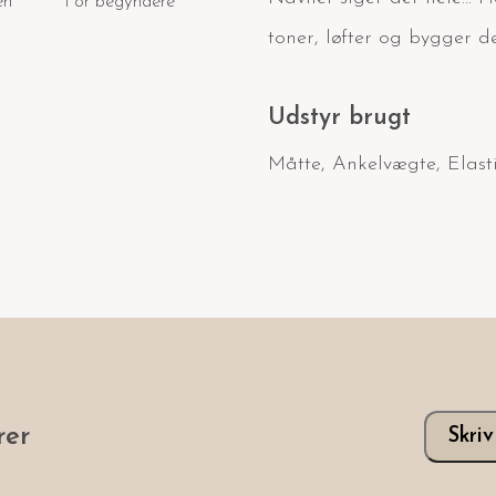
en
For begyndere
toner, løfter og bygger d
Udstyr brugt
Måtte
,
Ankelvægte
,
Elast
er
Skri