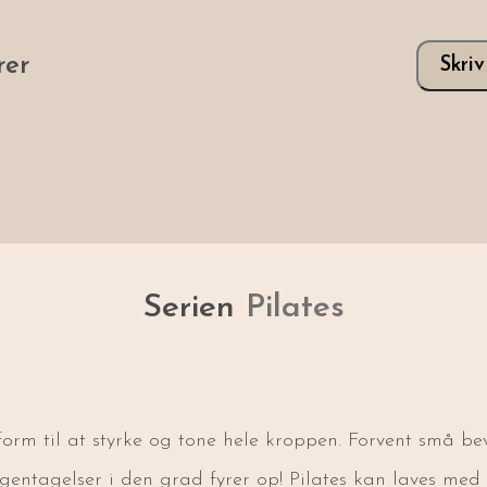
er
Skri
Serien
Pilates
sform til at styrke og tone hele kroppen. Forvent små be
ntagelser i den grad fyrer op! Pilates kan laves med d