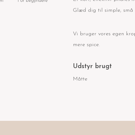
en
For begyndere
Glæd dig til simple, små
Vi bruger vores egen krop
mere spice.
Udstyr brugt
Måtte