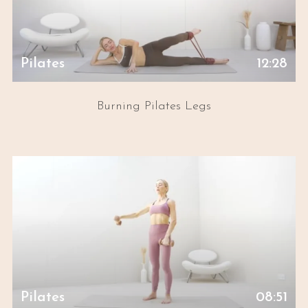
Pilates
12:28
Burning Pilates Legs
Pilates
08:51