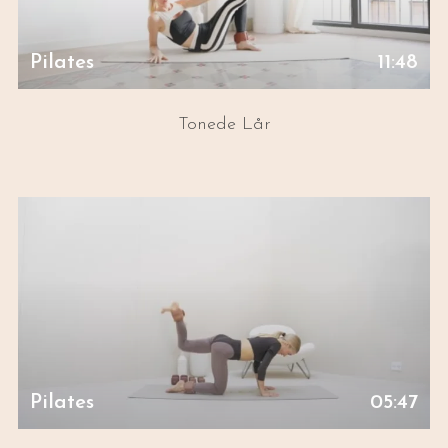
Pilates
11:48
Tonede Lår
Pilates
05:47