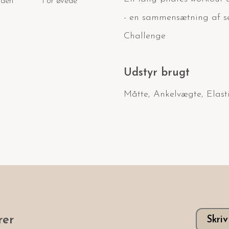
nden
For øvede
- en sammensætning af se
Challenge
Udstyr brugt
Måtte
,
Ankelvægte
,
Elast
er
Skri