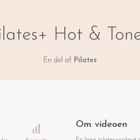
ilates+ Hot & Ton
En del af
Pilates
Om videoen
Én lang pilates-workout d