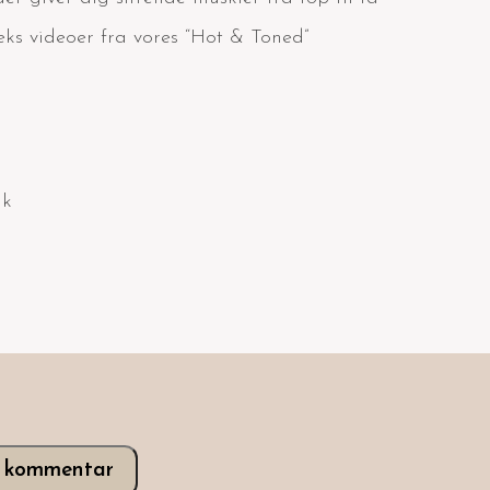
ks videoer fra vores “Hot & Toned”
ik
v kommentar