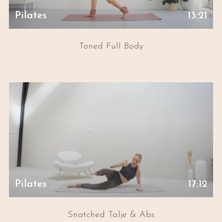
Pilates
13:21
Toned Full Body
Pilates
17:12
Snatched Talje & Abs