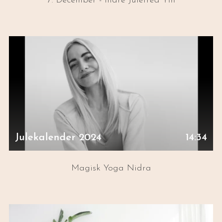
7. December - Indre Julefred Yin
Julekalender 2024
14:34
Magisk Yoga Nidra