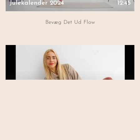
Julekalender 2024
12:45
Bevæg Det Ud Flow
Julekalender 2024
10:51
Tilbage Til Helhed