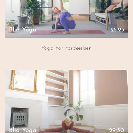
Blid Yoga
25:25
Yoga For Fordøjelsen
Blid Yoga
29:30