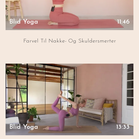
Blid Yoga
11:46
Farvel Til Nakke- Og Skuldersmerter
Blid Yoga
13:33