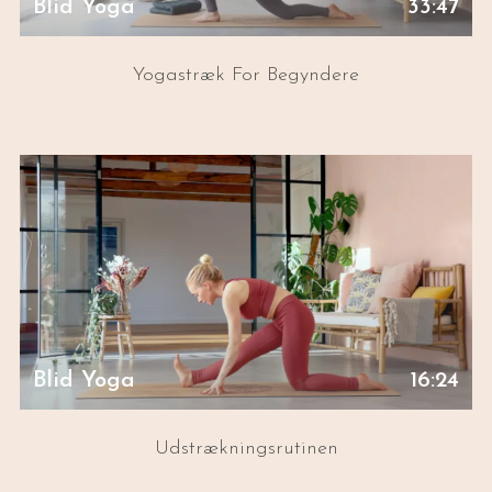
Blid Yoga
33:47
Yogastræk For Begyndere
Blid Yoga
16:24
Udstrækningsrutinen