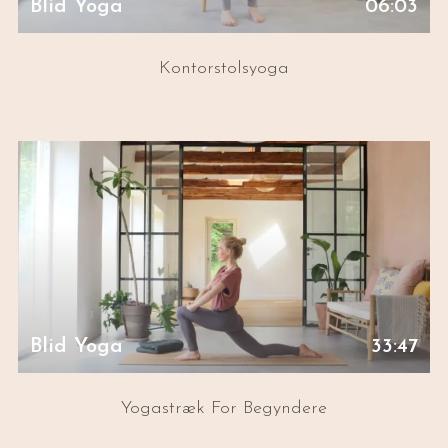
Blid Yoga
06:03
Kontorstolsyoga
Blid Yoga
33:47
Yogastræk For Begyndere