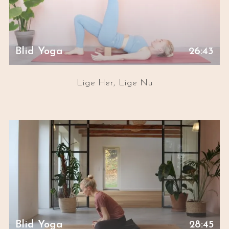
Blid Yoga
26:43
Lige Her, Lige Nu
Blid Yoga
28:45