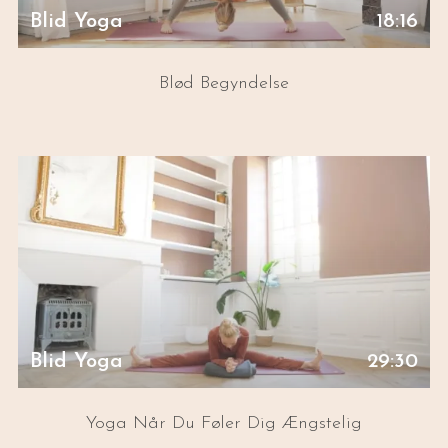
Blid Yoga
18:16
Blød Begyndelse
Blid Yoga
29:30
Yoga Når Du Føler Dig Ængstelig