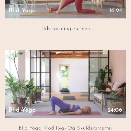
Blid Yoga
16:24
Udstrækningsrutinen
Blid Yoga
24:06
Blid Yoga Mod Ryg- Og Skuldersmerter