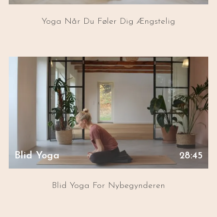
Yoga Når Du Føler Dig Ængstelig
Blid Yoga
28:45
Blid Yoga For Nybegynderen