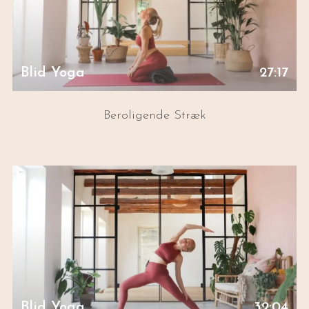
Blid Yoga
27:17
Beroligende Stræk
Blid Yoga
32:04