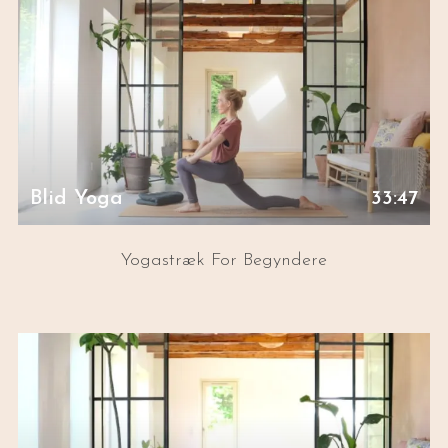
Blid Yoga
33:47
Yogastræk For Begyndere